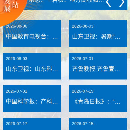
2026-08-06
2026-08-03
中国教育电视台：科
山东卫视：暑期“三
创破困局 让沉陷区
下乡” 谱写新时代青
上“长”出活力新城
春之歌
2026-08-03
2026-07-31
山东卫视：山东科技
齐鲁晚报.齐鲁壹
大学与上合示范区共
点：高分段人数大幅
建海外权益保护研究
增长！山东科技大学
2026-07-31
2026-07-19
中心
2026本科生源质量
中国科学报：产科教
持续向好
《青岛日报》：“高
融合 打通育人“最后
冷”科研变身“火热”
一公里”——山东科
科普
2026-07-17
2026-07-15
技大学探索地方高校