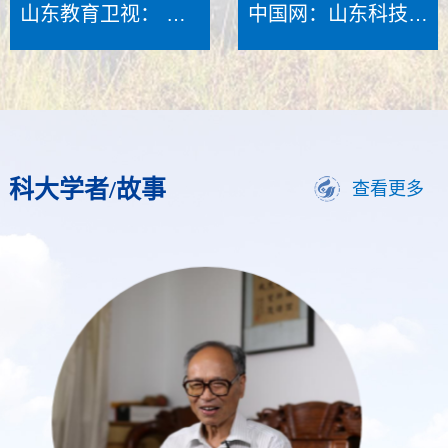
新工科人才培养模式
山东教育卫视： 第
中国网：山东科技大
三届全国农业无人机
学陈绍杰教授：让沉
遥感创新论坛在山东
陷区上“长”出活力新
科技大学举办
城
科大学者/故事
查看更多