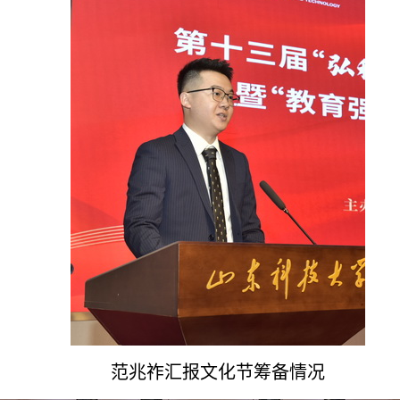
范兆祚汇报文化节筹备情况