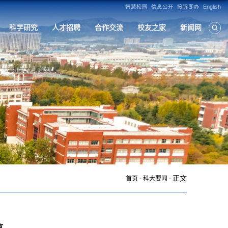
构
人才培养
学科建设
招生就业
科
正文
首页
-
科大要闻
-