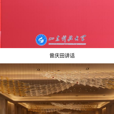
曾庆田讲话