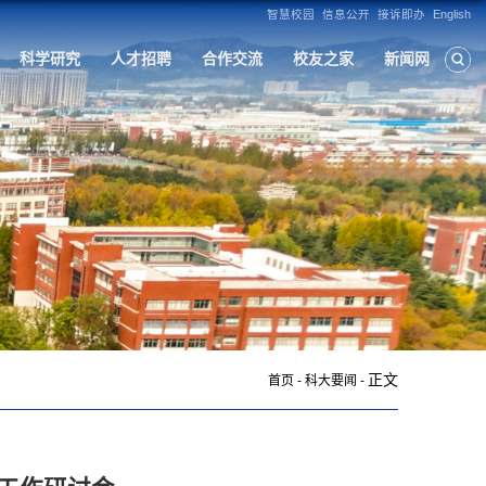
构
人才培养
学科建设
招生就业
科
正文
首页
-
科大要闻
-