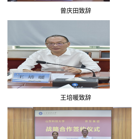
曾庆田致辞
王培暖致辞