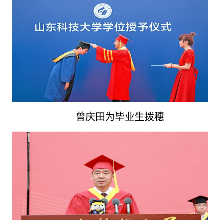
曾庆田为
毕业生拨穗