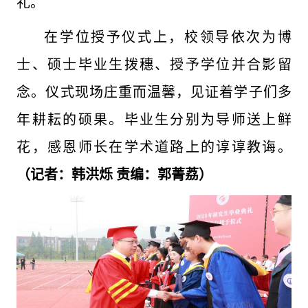
礼。
在学位授予仪式上，校领导依次为博
士、硕士毕业生拨穗、授予学位并合影留
念。仪式现场庄重而温馨，见证着学子们多
年耕耘的硕果。毕业生分别为导师送上鲜
花，感恩师长在学术道路上的谆谆教诲。
（记者：韩洪烁 责编：郭菁荔）