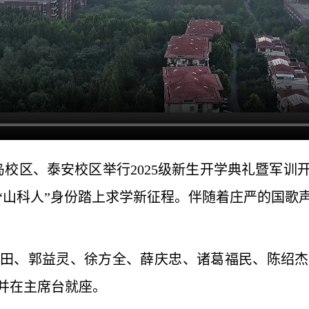
岛校区、泰安校区举行2025级新生开学典礼暨军训开
以“山科人”身份踏上求学新征程。伴随着庄严的国
田、郭益灵、徐方全、薛庆忠、诸葛福民、陈绍杰
并在主席台就座。