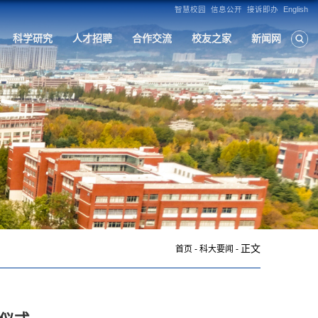
构
人才培养
学科建设
招生就业
科
正文
首页
-
科大要闻
-