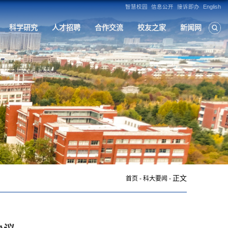
构
人才培养
学科建设
招生就业
科
正文
首页
-
科大要闻
-