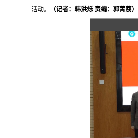
活动。
（记者：韩洪烁
责编：郭菁荔）