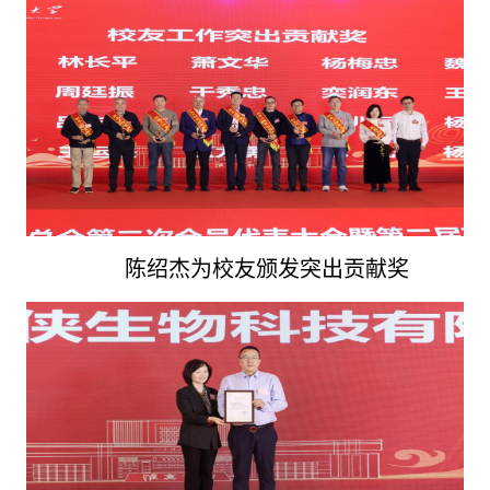
陈绍杰为校友颁发突出贡献奖