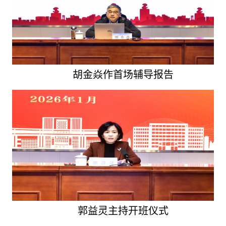
胡金焱作首场辅导报告
郭益灵主持开班仪式