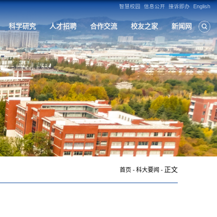
构
人才培养
学科建设
招生就业
科
正文
首页
-
科大要闻
-