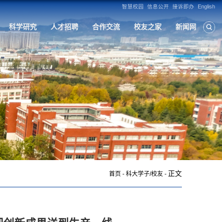
构
人才培养
学科建设
招生就业
科
正文
首页
-
科大学子/校友
-