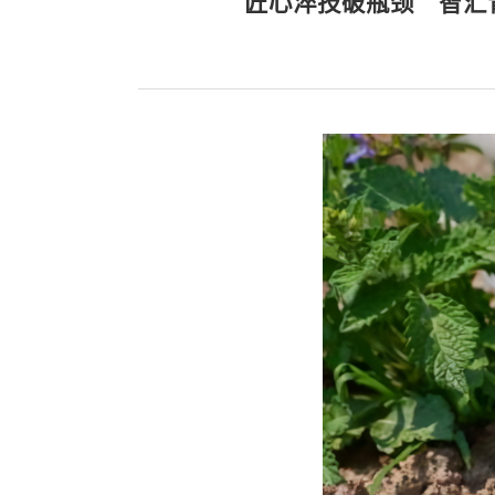
匠心淬技破瓶颈 智汇