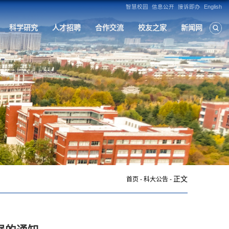
构
人才培养
学科建设
招生就业
科
正文
首页
-
科大公告
-