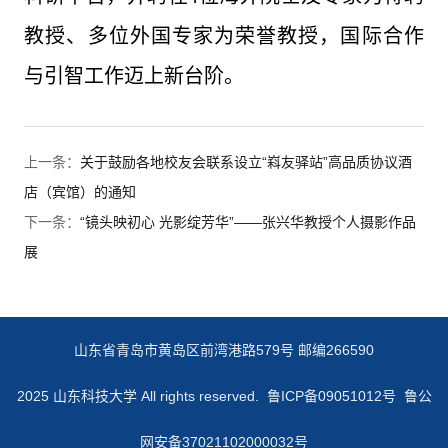
教授、多位外国专家为荣誉教授，国际合作
与引智工作迈上新台阶。
上一条：
关于鼓励各地校友会联系设立“嵙友驿站”高品质协议酒
店（宾馆）的通知
下一条：
“镜头映初心 光影绽芳华”——张兴华教授个人摄影作品
展
山东省青岛市黄岛区前湾港路579号 邮编266590
2025 山东科技大学 All rights reserved.
鲁ICP备09051012号 鲁公
网安备37021102000032号