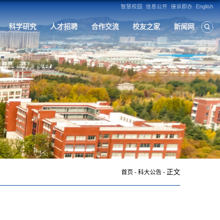
构
人才培养
学科建设
招生就业
科
正文
首页
-
科大公告
-