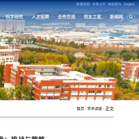
构
人才培养
学科建设
招生就业
科
正文
首页
-
学术讲座
-