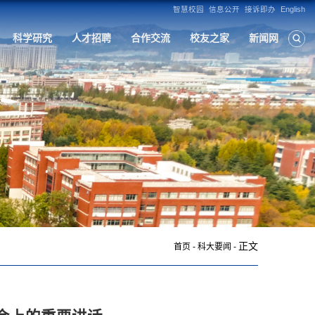
构
人才培养
学科建设
招生就业
科
正文
首页
-
科大要闻
-