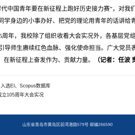
时代中国青年要在新征程上跑好历史接力赛”，对我
同学身边的小事办好、把党的理论用青年的话讲给
05周年，我校除了组织收看大会实况外，各基层党
引导师生赓续红色血脉、强化使命担当。广大党员表
设，在新征程上奋发作为、贡献力量。
（
记者：任波 
ety》入选EI、Scopus数据库
立105周年大会实况
山东省青岛市黄岛区前湾港路579号 邮编266590