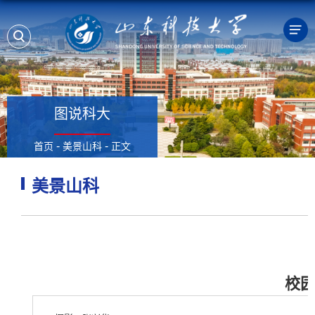
图说科大
-
-
首页
美景山科
正文
美景山科
校