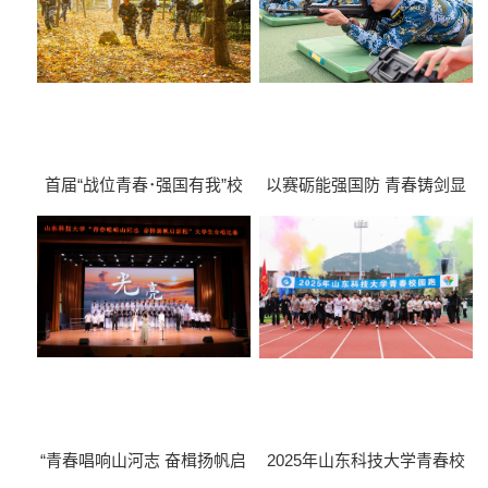
首届“战位青春･强国有我”校
以赛砺能强国防 青春铸剑显
园真人CS对抗赛热血开赛
担当——学校第六届军事技能
大比武
“青春唱响山河志 奋楫扬帆启
2025年山东科技大学青春校