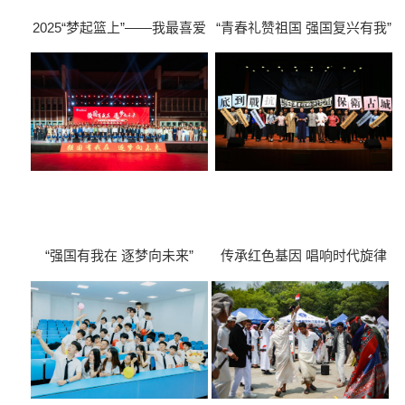
2025“梦起篮上”——我最喜爱
“青春礼赞祖国 强国复兴有我”
的篮球队员对抗赛
大学生合唱比赛
“强国有我在 逐梦向未来”
传承红色基因 唱响时代旋律
2024级新生文艺晚会
——红色歌剧《野火春风斗古
城》