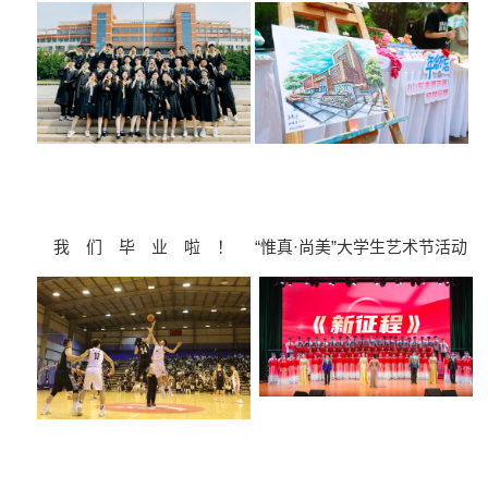
新程”大学生合唱比赛
园跑开跑
我 们 毕 业 啦 ！
“惟真·尚美”大学生艺术节活动
之艺术市集开市