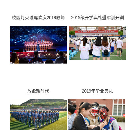
校园灯火璀璨欢庆2019教师
2019级开学典礼暨军训开训
节
仪式
放歌新时代
2019年毕业典礼