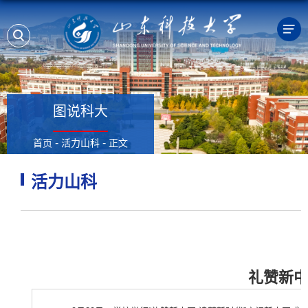
图说科大
-
-
首页
活力山科
正文
活力山科
礼赞新