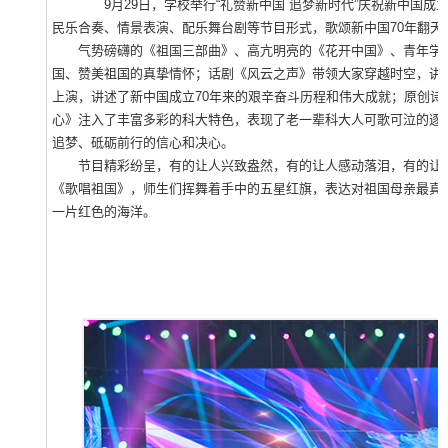
9月29日，学校举行“礼赞新中国 追梦新时代”庆祝新中国成立7
民乐合奏、情景表演、配乐舞台剧等节目形式，歌颂新中国70年翻天
气势磅礴的《祖国三部曲》、高亢明亮的《花开中国》、青年学生
国、赞美祖国的真挚情怀；话剧《风云之声》带领大家穿越时空，讲
上演，讲述了新中国成立70年来的艰辛奋斗历程和伟大成就；原创诗
心》注入了丰富多彩的科大特色，表现了老一辈科大人可歌可泣的逐
追梦、砥砺前行的信心和决心。
节目精彩纷呈，有的让人兴致盎然，有的让人感动落泪，有的让人
《歌唱祖国》，师生们挥舞着手中的五星红旗，表达对祖国母亲最真
一片红色的海洋。