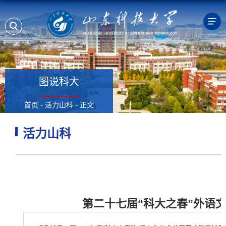
图说科大
-
-
首页
活力山科
正文
活力山科
第二十七届“科大之春”外语