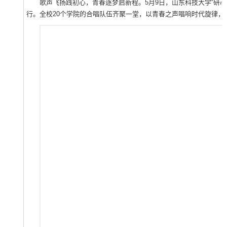
歌声飞扬践初心，青春逐梦启新程。5月9日，山东科技大学“研心
行。全校20个学院的合唱队伍齐聚一堂，以青春之声唱响时代旋律，