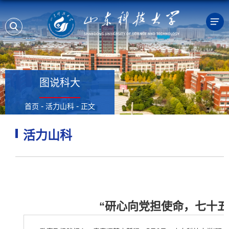
图说科大
-
-
首页
活力山科
正文
活力山科
“研心向党担使命，七十五