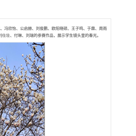
航、冯欣怡、公启赫、刘俊鹏、欧阳晓硕、王子鸣、于霖、周雨
刘仕壮、付琳、刘瑞的参赛作品，展示学生镜头里的春光。