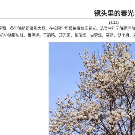
镜头里的春光
(
1
/44)
春和，各学院组织摄影大赛，在校同学积极拍摄校园春光。选登材料学院范旭
算机学院邢加城、吕明旭、于鹤鸣、郑光硕、张俊炀、白梦烁、高然、胡小帆、