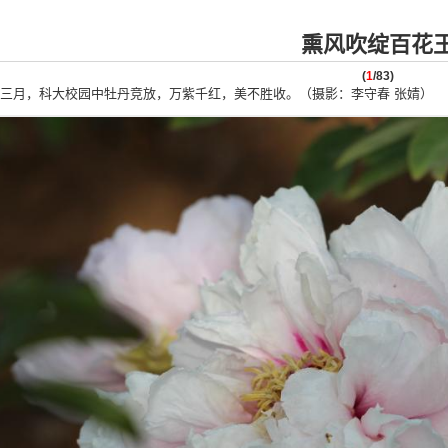
熏风吹绽百花
(
1
/83)
三月，科大校园中牡丹竞放，万紫千红，美不胜收。（摄影：李守春 张婧）