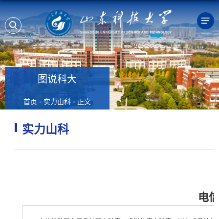
图说科大
-
-
首页
实力山科
正文
实力山科
电