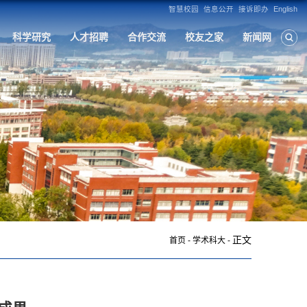
构
人才培养
学科建设
招生就业
科
正文
首页
-
学术科大
-