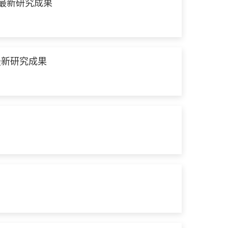
刊发表最新研究成果
发表最新研究成果